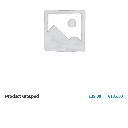
VOIR LES PRODUITS
Product Grouped
Pl
€
39.00
–
€
135.00
de
pri
€3
à