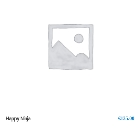
€1
AJOUTER AU PANIER
Happy Ninja
€
135.00