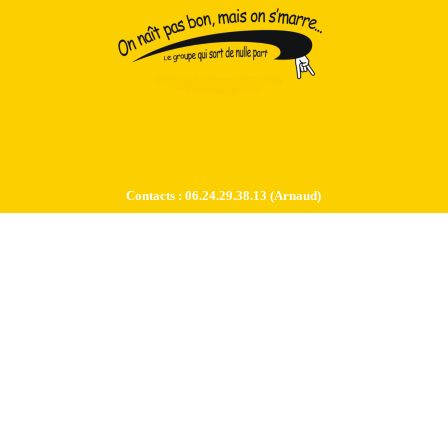
Contacts : 06.24.29.38.13 (Arnaud)
2025 - Fabriqué en Aveyron Miladiou