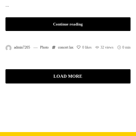
...
Continue reading
admin7205
Photo
concert
lax
0
likes
32 views
0 min
LOAD MORE