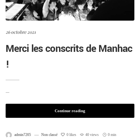
26 octobre 2021
Merci les conscrits de Manhac
!
...
Continue reading
admin7205
Non classé
0
likes
40 views
0 min