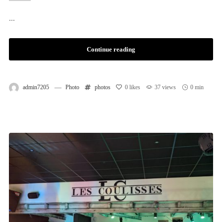
...
Continue reading
admin7205
Photo
photos
0
likes
37 views
0 min