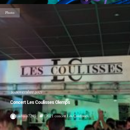
Photo
30 novembre 2021
Concert Les Coulisses Olemps
admin7205
2021
concert
Les Coulisses